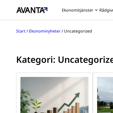
Ekonomitjänster
Rådgiv
Hoppa
till
Start
/
Ekonominyheter
/
Uncategorized
innehåll
Kategori:
Uncategoriz