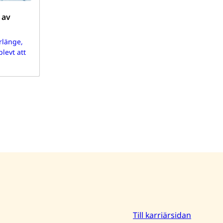
 av
rlänge,
levt att
Till karriärsidan