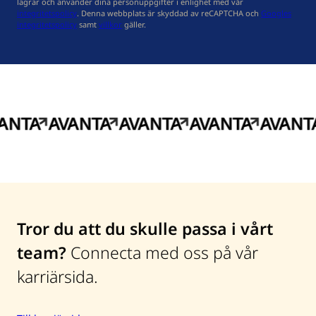
lagrar och använder dina personuppgifter i enlighet med vår
integritetspolicy
. Denna webbplats är skyddad av reCAPTCHA och
Googles
integritetspolicy
samt
villkor
gäller.
Tror du att du skulle passa i vårt
team?
Connecta med oss på vår
karriärsida.