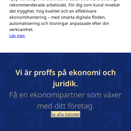
rekommenderade arbetssätt. För dig som kund innebär
det trygghet, hög kvalitet och en effektivare
ekonomihantering – med smarta digitala flöden,
automatisering och lösningar anpassade efter din
verksamhet.
Läs mer.
Vi är proffs på ekonomi och
juridik.
Få en ekonomipartner som växer
med ditt företag.
Se alla tjänster