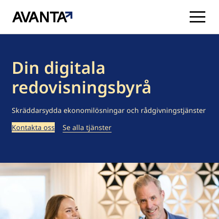
Hoppa
till
innehåll
Din digitala
redovisningsbyrå
Skräddarsydda ekonomilösningar och rådgivningstjänster
Kontakta oss
Se alla tjänster