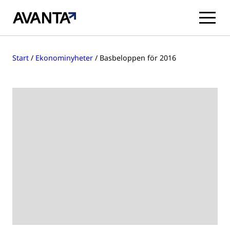
Hoppa
till
Start
/
Ekonominyheter
/
Basbeloppen för 2016
innehåll