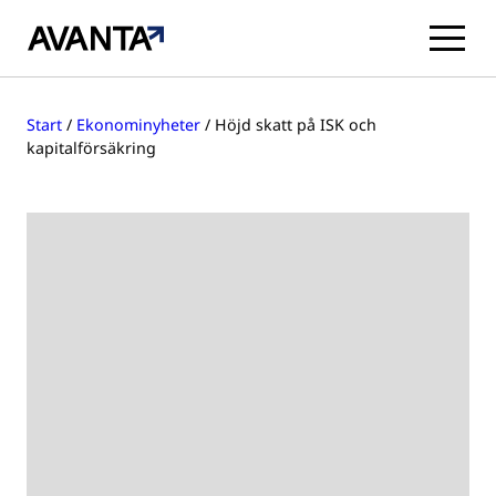
Hoppa
till
Start
/
Ekonominyheter
/
Höjd skatt på ISK och
innehåll
kapitalförsäkring