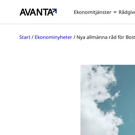
Ekonomitjänster
Rådgiv
Hoppa
till
Start
/
Ekonominyheter
/
Nya allmänna råd för Bos
innehåll