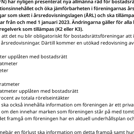
) har nyligen presenterat nya allmänna råd för bostadsr
ationsinnehållet och öka jämförbarheten i föreningarnas års
ngar som skett i årsredovisningslagen (ÅRL) och ska tillämp
r från och med 1 januari 2023. Ändringarna gäller för alla
regelverk som tillämpas (K2 eller K3).
 att det nu blir obligatoriskt för bostadsrättsföreningar att
 årsredovisningar. Därtill kommer en utökad redovisning av 
:
eter upplåten med bostadsrätt
ratmeter
eter
ratmeter
ratmeter upplåten med bostadsrätt
rocent av totala rörelseintäkter
 ska också innehålla information om föreningen är ett priva
 om den innehar marken som föreningen står på med tomtr
det framgå om föreningen har en aktuell underhållsplan och
nnebär en förlust ska information om detta framgå samt hu