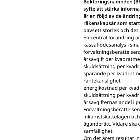
Bokföringsnämnden (BFN
syfte att stärka inform
är en följd av de ändri
räkenskapsår som starta
oavsett storlek och det 
En central förändring är
kassaflödesanalys i sina
förvaltningsberättelsen
årsavgift per kvadratm
skuldsättning per kvad
sparande per kvadratm
räntekänslighet
energikostnad per kvad
skuldsättning per kvad
årsavgifternas andel i p
Förvaltningsberättelsen
inkomstskattelagen och
äganderätt. Vidare ska 
samfällighet.
Om det årets resultat i