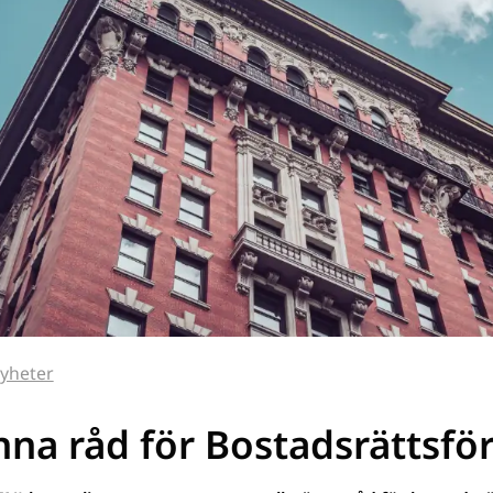
yheter
na råd för Bostadsrättsfö