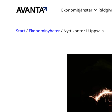
Ekonomitjänster
Rådgiv
Hoppa
till
Start
/
Ekonominyheter
/
Nytt kontor i Uppsala
innehåll