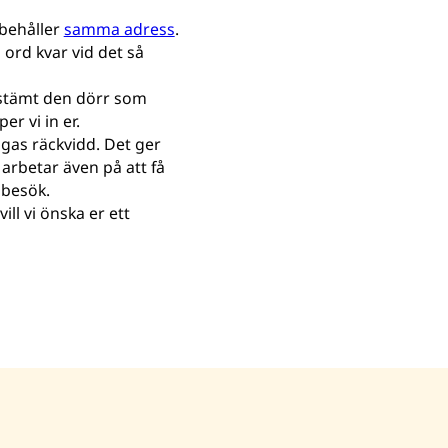
i behåller
samma adress
.
ord kvar vid det så
estämt den dörr som
r vi in er.
igas räckvidd. Det ger
arbetar även på att få
 besök.
ill vi önska er ett