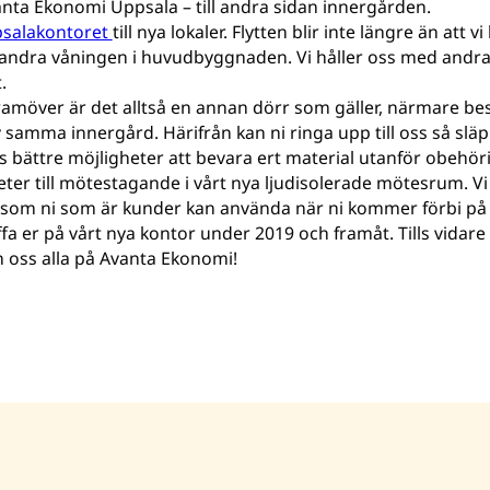
vanta Ekonomi Uppsala – till andra sidan innergården.
salakontoret
till nya lokaler. Flytten blir inte längre än att v
 andra våningen i huvudbyggnaden. Vi håller oss med andra 
.
ramöver är det alltså en annan dörr som gäller, närmare b
 samma innergård. Härifrån kan ni ringa upp till oss så släppe
s bättre möjligheter att bevara ert material utanför obehör
ter till mötestagande i vårt nya ljudisolerade mötesrum. Vi 
som ni som är kunder kan använda när ni kommer förbi på
fa er på vårt nya kontor under 2019 och framåt. Tills vidare v
ån oss alla på Avanta Ekonomi!