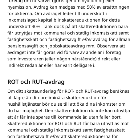
företag om förvärvet gjorts genom nybildning eller
nyemission. Avdrag kan medges med 50% av ersättningen
för aktierna. Om avdraget leder till underskott i
inkomstslaget kapital blir skattereduktionen för detta
underskott 30%. Tänk dock på att skattereduktionen bara
får utnyttjas mot kommunal och statlig inkomstskatt samt
fastighetsskatt och fastighetsavgift
efter
avdrag för allmän
pensionsavgift och jobbskatteavdrag mm. Observera att
avdraget inte får göras vid förvärv av andelar i företag
som investeraren (eller någon närstående) direkt eller
indirekt redan är eller har varit delägare i.
ROT och RUT-avdrag
Om ditt skatteunderlag för ROT- och RUT-avdrag beräknas
bli lägre än din preliminära skattereduktion för
hushållstjänster bör du se till att öka dina inkomster om
du har möjlighet. Den skattereduktion du inte kan utnyttja
ett år får inte sparas till kommande år, utan faller bort.
Skattereduktionen för ROT och RUT får bara utnyttjas mot
kommunal och statlig inkomstskatt samt fastighetsskatt
och fastighetsavgift
efter
att skattereduktionerna för