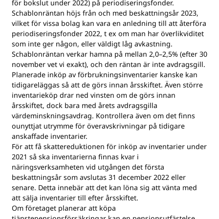
för bokslut under 2022) på periodiseringsfonder.
Schablonräntan höjs från och med beskattningsår 2023,
vilket för vissa bolag kan vara en anledning till att återföra
periodiseringsfonder 2022, t ex om man har överlikviditet
som inte ger någon, eller väldigt låg avkastning.
Schablonräntan verkar hamna på mellan 2,0–2,5% (efter 30
november vet vi exakt), och den räntan är inte avdragsgill.
Planerade inköp av förbrukningsinventarier kanske kan
tidigareläggas så att de görs innan årsskiftet. Även större
inventarieköp drar ned vinsten om de görs innan
årsskiftet, dock bara med årets avdragsgilla
värdeminskningsavdrag. Kontrollera även om det finns
ounyttjat utrymme för överavskrivningar på tidigare
anskaffade inventarier.
För att få skattereduktionen för inköp av inventarier under
2021 så ska inventarierna finnas kvar i
näringsverksamheten vid utgången det första
beskattningsår som avslutas 31 december 2022 eller
senare. Detta innebär att det kan löna sig att vänta med
att sälja inventarier till efter årsskiftet.
Om företaget planerar att köpa
tjänstepensionsförsäkringar kan en pensionsutfästelse