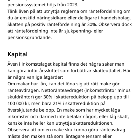
pensionssystemet höjs från 2023.
Tänk även på att utnyttja reglerna om räntefördelning om
du är enskild näringsidkare eller delägare i handelsbolag.
Skatten på positiv räntefördelning är 30%. Observera dock
att räntefördelning inte är sjukpenning- eller
pensionsgrundande.
Kapital
Även i inkomstslaget kapital finns det några saker man
kan göra inför årsskiftet som förbättrar skatteutfallet. Här
är några vanliga åtgärder:
Om makar har lån, kan det löna sig att rätt make gör
ränteavdragen. Nettoränteavdraget (inkomsträntor minus
skuldräntor) ger 30% i skattereduktion på belopp upp till
100 000 kr, men bara 21% i skattereduktion på
överskjutande belopp. En make som har mycket låga
inkomster och därmed inte betalar någon, eller låg skatt,
kanske inte heller kan utnyttja skattereduktionen.
Observera att om en make ska kunna göra ränteavdrag
måste den maken stå som låntagare (ensam eller