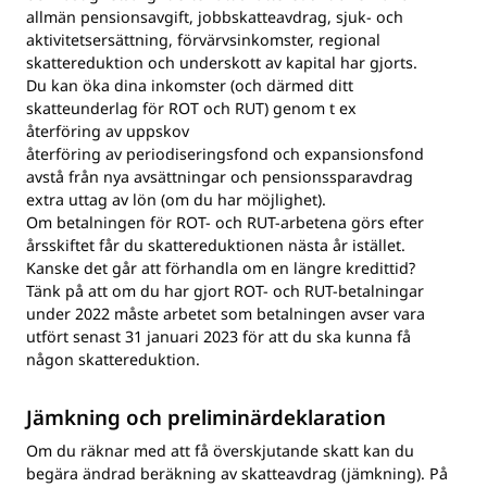
allmän pensionsavgift, jobbskatteavdrag, sjuk- och
aktivitetsersättning, förvärvsinkomster, regional
skattereduktion och underskott av kapital har gjorts.
Du kan öka dina inkomster (och därmed ditt
skatteunderlag för ROT och RUT) genom t ex
återföring av uppskov
återföring av periodiseringsfond och expansionsfond
avstå från nya avsättningar och pensionssparavdrag
extra uttag av lön (om du har möjlighet).
Om betalningen för ROT- och RUT-arbetena görs efter
årsskiftet får du skattereduktionen nästa år istället.
Kanske det går att förhandla om en längre kredittid?
Tänk på att om du har gjort ROT- och RUT-betalningar
under 2022 måste arbetet som betalningen avser vara
utfört senast 31 januari 2023 för att du ska kunna få
någon skattereduktion.
Jämkning och preliminärdeklaration
Om du räknar med att få överskjutande skatt kan du
begära ändrad beräkning av skatteavdrag (jämkning). På