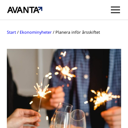
Hoppa
till
Start
/
Ekonominyheter
/
Planera inför årsskiftet
innehåll