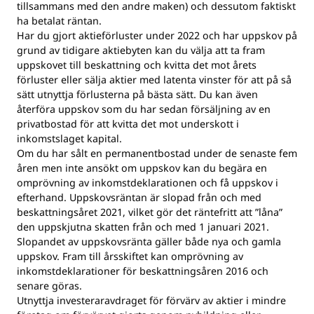
tillsammans med den andre maken) och dessutom faktiskt
ha betalat räntan.
Har du gjort aktieförluster under 2022 och har uppskov på
grund av tidigare aktiebyten kan du välja att ta fram
uppskovet till beskattning och kvitta det mot årets
förluster eller sälja aktier med latenta vinster för att på så
sätt utnyttja förlusterna på bästa sätt. Du kan även
återföra uppskov som du har sedan försäljning av en
privatbostad för att kvitta det mot underskott i
inkomstslaget kapital.
Om du har sålt en permanentbostad under de senaste fem
åren men inte ansökt om uppskov kan du begära en
omprövning av inkomstdeklarationen och få uppskov i
efterhand. Uppskovsräntan är slopad från och med
beskattningsåret 2021, vilket gör det räntefritt att ”låna”
den uppskjutna skatten från och med 1 januari 2021.
Slopandet av uppskovsränta gäller både nya och gamla
uppskov. Fram till årsskiftet kan omprövning av
inkomstdeklarationer för beskattningsåren 2016 och
senare göras.
Utnyttja investeraravdraget för förvärv av aktier i mindre