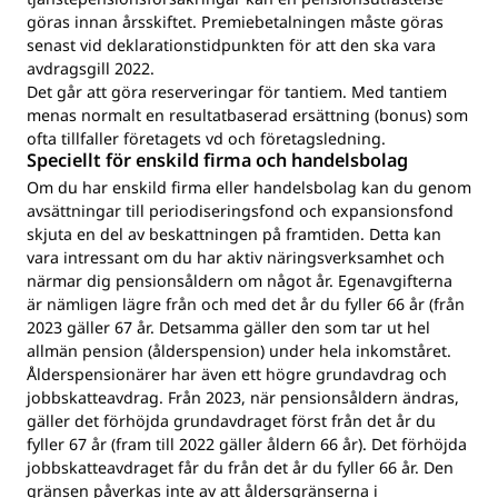
göras innan årsskiftet. Premiebetalningen måste göras
senast vid deklarationstidpunkten för att den ska vara
avdragsgill 2022.
Det går att göra reserveringar för tantiem. Med tantiem
menas normalt en resultatbaserad ersättning (bonus) som
ofta tillfaller företagets vd och företagsledning.
Speciellt för enskild firma och handelsbolag
Om du har enskild firma eller handelsbolag kan du genom
avsättningar till periodiseringsfond och expansionsfond
skjuta en del av beskattningen på framtiden. Detta kan
vara intressant om du har aktiv näringsverksamhet och
närmar dig pensionsåldern om något år. Egenavgifterna
är nämligen lägre från och med det år du fyller 66 år (från
2023 gäller 67 år. Detsamma gäller den som tar ut hel
allmän pension (ålderspension) under hela inkomståret.
Ålderspensionärer har även ett högre grundavdrag och
jobbskatteavdrag. Från 2023, när pensionsåldern ändras,
gäller det förhöjda grundavdraget först från det år du
fyller 67 år (fram till 2022 gäller åldern 66 år). Det förhöjda
jobbskatteavdraget får du från det år du fyller 66 år. Den
gränsen påverkas inte av att åldersgränserna i