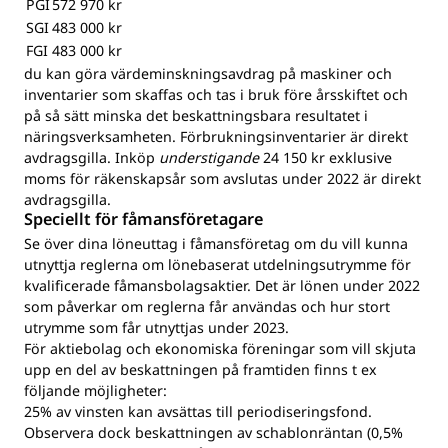
PGI
572 970 kr
SGI
483 000 kr
FGI
483 000 kr
du kan göra värdeminskningsavdrag på maskiner och
inventarier som skaffas och tas i bruk före årsskiftet och
på så sätt minska det beskattningsbara resultatet i
näringsverksamheten. Förbrukningsinventarier är direkt
avdragsgilla. Inköp
understigande
24 150 kr exklusive
moms för räkenskapsår som avslutas under 2022 är direkt
avdragsgilla.
Speciellt för fåmansföretagare
Se över dina löneuttag i fåmansföretag om du vill kunna
utnyttja reglerna om lönebaserat utdelningsutrymme för
kvalificerade fåmansbolagsaktier. Det är lönen under 2022
som påverkar om reglerna får användas och hur stort
utrymme som får utnyttjas under 2023.
För aktiebolag och ekonomiska föreningar som vill skjuta
upp en del av beskattningen på framtiden finns t ex
följande möjligheter:
25% av vinsten kan avsättas till periodiseringsfond.
Observera dock beskattningen av schablonräntan (0,5%